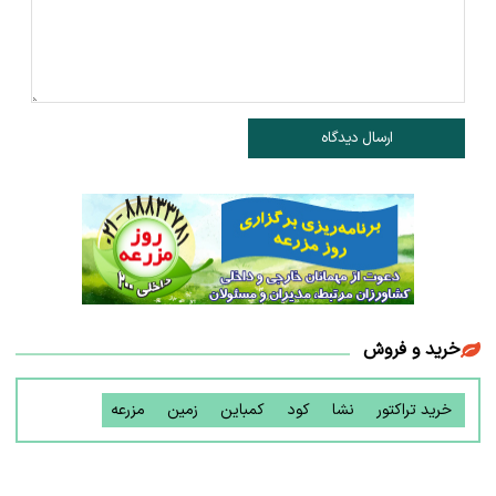
ارسال دیدگاه
خرید و فروش
خرید تراکتور
نشا
کود
کمباین
زمین
مزرعه