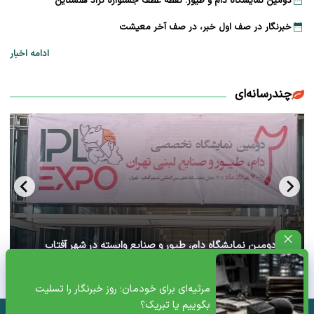
دومین نمایشگاه دام و طیور؛ نقطه عطف جشنواره نژاد هلشتاین
خبرنگار در صف اول خبر، در صف آخر معیشت
ادامه اخبار
چندرسانه‌ای
آغاز دومین نمایشگاه دام، طیور و صنایع وابسته در شهر آفتاب
تهران+ ویدئو
مرثیه‌ای برای خودمان؛ روز خبرنگار را تسلیت
بگوییم یا تبریک؟