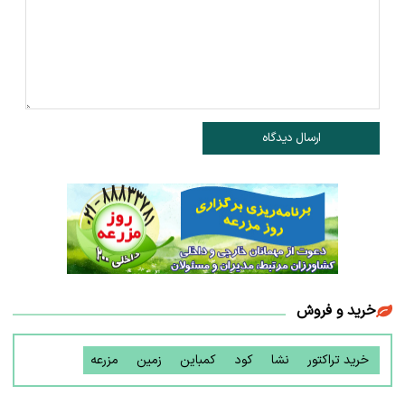
ارسال دیدگاه
خرید و فروش
خرید تراکتور
نشا
کود
کمباین
زمین
مزرعه