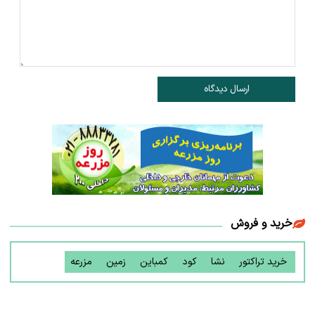
ارسال دیدگاه
خرید و فروش
خرید تراکتور
نشا
کود
کمباین
زمین
مزرعه