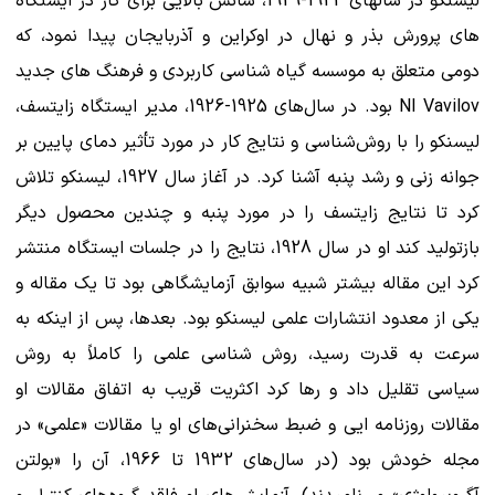
لیسنکو در سالهای 1922-1929، شانس بالایی برای کار در ایستگاه
های پرورش بذر و نهال در اوکراین و آذربایجان پیدا نمود، که
دومی متعلق به موسسه گیاه شناسی کاربردی و فرهنگ های جدید
NI Vavilov بود. در سال‌های 1925-1926، مدیر ایستگاه زایتسف،
لیسنکو را با روش‌شناسی و نتایج کار در مورد تأثیر دمای پایین بر
جوانه‌ زنی و رشد پنبه آشنا کرد. در آغاز سال 1927، لیسنکو تلاش
کرد تا نتایج زایتسف را در مورد پنبه و چندین محصول دیگر
بازتولید کند او در سال 1928، نتایج را در جلسات ایستگاه منتشر
کرد این مقاله بیشتر شبیه سوابق آزمایشگاهی بود تا یک مقاله و
یکی از معدود انتشارات علمی لیسنکو بود. بعدها، پس از اینکه به
سرعت به قدرت رسید، روش شناسی علمی را کاملاً به روش
سیاسی تقلیل داد و رها کرد اکثریت قریب به اتفاق مقالات او
مقالات روزنامه ایی و ضبط سخنرانی‌های او یا مقالات «علمی» در
مجله خودش بود (در سال‌های 1932 تا 1966، آن را «بولتن