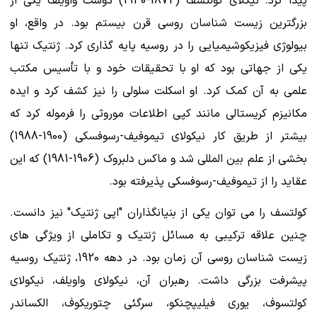
پیدا کرد. نیکلای کولتسف (1872-1940) دوست واویلف یکی از
بزرگترین زیست شناسان روسی قرن بیستم بود. در واقع، او
بیولوژی فیزیکوشیمیایی را در روسیه پایه گذاری کرد. ژنتیک تنها
یکی از جهاتی بود که او با تحقیقات خود و با تأسیس مکتب
علمی به آن کمک کرد. او اسکلت سلولی را نیز کشف کرد و ایده
مکانیزم کریستالی مانند کپی اطلاعات موروثی را فرموله کرد که
بیشتر از طریق کار نیکولای تیموفیف-رسوفسکی (1900-1988)
بخشی از علم بین المللی شد و ماکس دلبروک (1906-1981) که این
عقاید را از تیموفیف-رسوفسکی پذیرفته بود.
کولتسف را می توان یکی از بنیانگذاران "اپی ژنتیک" نیز دانست.
چنین علاقه ترکیبی به مسائل ژنتیک و تکاملی از ویژگی های
زیست شناسان روسی آن زمان بود. در دهه 1920، ژنتیک روسیه
پیشرفت بزرگی داشت. رهبران آن، نیکولای واویلف، نیکولای
کولتسوف، یوری فیلیپچنکو، سرگئی چتوریکوف، الکساندر