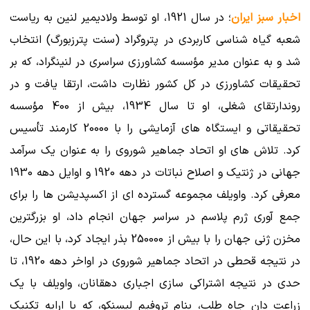
اخبار سبز ایران
؛ در سال 1921، او توسط ولادیمیر لنین به ریاست
شعبه گیاه شناسی کاربردی در پتروگراد (سنت پترزبورگ) انتخاب
شد و به عنوان مدیر مؤسسه کشاورزی سراسری در لنینگراد، که بر
تحقیقات کشاورزی در کل کشور نظارت داشت، ارتقا یافت و در
روندارتقای شغلی، او تا سال 1934، بیش از 400 مؤسسه
تحقیقاتی و ایستگاه های آزمایشی را با 20000 کارمند تأسیس
کرد. تلاش های او اتحاد جماهیر شوروی را به عنوان یک سرآمد
جهانی در ژنتیک و اصلاح نباتات در دهه 1920 و اوایل دهه 1930
معرفی کرد. واویلف مجموعه گسترده ای از اکسپدیشن ها را برای
جمع آوری ژرم پلاسم در سراسر جهان انجام داد، او بزرگترین
مخزن ژنی جهان را با بیش از 250000 بذر ایجاد کرد، با این حال،
در نتیجه قحطی در اتحاد جماهیر شوروی در اواخر دهه 1920، تا
حدی در نتیجه اشتراکی سازی اجباری دهقانان، واویلف با یک
زراعت دان جاه طلب، بنام تروفیم لیسنکو، که با ارایه تکنیک