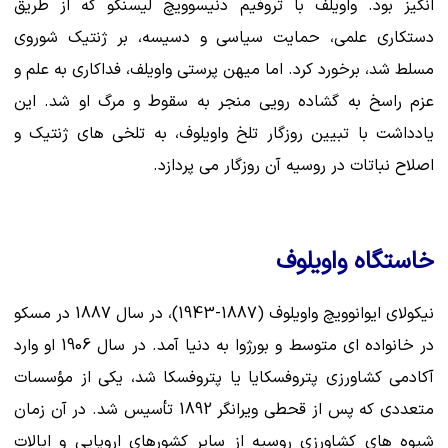
انگیز بود. واویلف با تروفیم دنیسوویچ لیسنکو که از طریق
دستکاری علمی، حمایت سیاسی و دسیسه، بر ژنتیک شوروی
مسلط شد، برخورد کرد. اما میهن پرستی واویلف، فداکاری به علم و
عزم راسخ به گشاده رویی منجر به سقوط و مرگ او شد. این
یادداشت با تبیین روزگار تلخ واویلوف، به تلخی های ژنتیک و
اصلاح نباتات در روسیه آن روزگار می پردازد.
خاستگاه واویلوف
نیکولای ایوانوویچ واویلوف (1887-1943)، در سال 1887 در مسکو
در خانواده ای متوسط و بورژوا به دنیا آمد. در سال 1906 او وارد
آکادمی کشاورزی پتروفسکایا یا پتروفسکا شد، یکی از مؤسسات
متعددی که پس از قحطی ویرانگر 1892 تأسیس شد. در آن زمان
شیوه های کشاورزی روسیه از سایر کشورهای اروپایی و ایالات