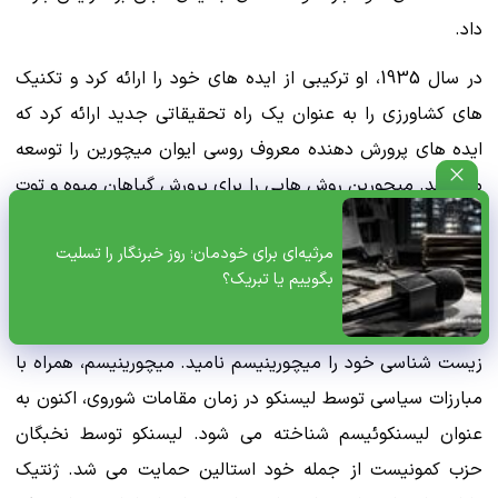
داد.
در سال 1935، او ترکیبی از ایده های خود را ارائه کرد و تکنیک
های کشاورزی را به عنوان یک راه تحقیقاتی جدید ارائه کرد که
ایده های پرورش دهنده معروف روسی ایوان میچورین را توسعه
می دهد. میچورین روش هایی را برای پرورش گیاهان میوه و توت
از طریق هیبریداسیون دور طراحی کرد و ایده های اصلی او هیچ
مرثیه‌ای برای خودمان؛ روز خبرنگار را تسلیت
شباهتی با ایده های لیسنکو نداشت. همانگونه که در پاراگراف
بگوییم یا تبریک؟
های قبل ذکر آن رفت، از آنجایی که میچورین اندکی قبل از آن
زمان درگذشت، لیسنکو بی شرمانه از نام او استفاده کرد و نسخه
زیست شناسی خود را میچورینیسم نامید. میچورینیسم، همراه با
مبارزات سیاسی توسط لیسنکو در زمان مقامات شوروی، اکنون به
عنوان لیسنکوئیسم شناخته می شود. لیسنکو توسط نخبگان
حزب کمونیست از جمله خود استالین حمایت می شد. ژنتیک