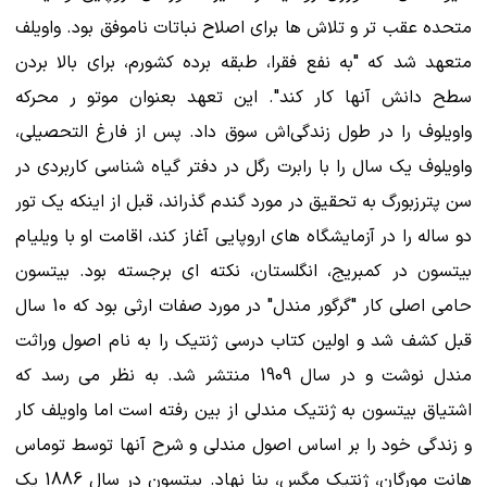
متحده عقب تر و تلاش ها برای اصلاح نباتات ناموفق بود. واویلف
متعهد شد که "به نفع فقرا، طبقه برده کشورم، برای بالا بردن
سطح دانش آنها کار کند". این تعهد بعنوان موتو ر محرکه
واویلوف را در طول زندگی‌اش سوق داد. پس از فارغ التحصیلی،
واویلوف یک سال را با رابرت رگل در دفتر گیاه شناسی کاربردی در
سن پترزبورگ به تحقیق در مورد گندم گذراند، قبل از اینکه یک تور
دو ساله را در آزمایشگاه های اروپایی آغاز کند، اقامت او با ویلیام
بیتسون در کمبریج، انگلستان، نکته ای برجسته بود. بیتسون
حامی اصلی کار "گرگور مندل" در مورد صفات ارثی بود که 10 سال
قبل کشف شد و اولین کتاب درسی ژنتیک را به نام اصول وراثت
مندل نوشت و در سال 1909 منتشر شد. به نظر می رسد که
اشتیاق بیتسون به ژنتیک مندلی از بین رفته است اما واویلف کار
و زندگی خود را بر اساس اصول مندلی و شرح آنها توسط توماس
هانت مورگان، ژنتیک مگس، بنا نهاد. بیتسون در سال 1886 یک