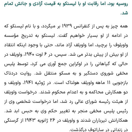
روسیه بود، اما رقابت او با لیسنکو به قیمت آزادی و جانش تمام
شد.
همه چیز به پس از کنفرانس 1939 بر میگردد، و با نام لیسنکو که
در ادامه از او بسیار خواهیم گفت. لیسنکو به تدریج مؤسسه
واویلوف را برچید، اما واویلف آزاد ماند، حتی با وجود اینکه انتقاد
از او بیش از پیش بدتر می شد. سپس، در 6 اوت 1940، واویلف در
حالی که گیاهانی را در اوکراین جمع آوری می کرد، توسط پلیس
مخفی شوروی دستگیر و به مسکو منتقل شد. روایت دردناک
بازجویی 11 ماهه واویلف هولناک است. در ژوئیه 1941، واویلف و
دو همکارش محاکمه و به اعدام محکوم شدند. درخواست واویلف
از هیئت رئیسه شورای عالی رد شد، اما درخواست شخصی وی از
رئیس پلیس مخفی منجر به تغییر حکم وی به حبس ابد شد.
همکارانش تیرباران شدند و واویلف در 26 ژانویه 1943 از گرسنگی
در زندانی در ساراتوف درگذشت.