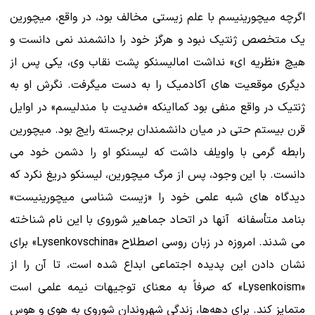
اگرچه میچورینیسم با علم زیستی مخالف بود، در واقع، میچورین
یک متخصص ژنتیک نبود و هرگز خود را دانشمند نمی دانست و
هیچ «نظریه ای» نداشت امالیسنکو پشت نقاب وی، یکی پس از
دیگری موقعیت های آکادمیک را به دست میگرفت. نگرش او به
ژنتیک در واقع منفی بود کمااینکه «ضدیت با مندلیسم» در اوایل
قرن بیستم حتی در میان دانشمندان برجسته رایج بود. میچورین
رابطه گرمی با واویلف داشت که لیسنکو او را دشمن خود می
دانست. با این وجود، پس از مرگ میچورین، لیسنکو دریغ نکرد که
دیدگاه های شبه علمی خود را «زیست شناسی میچورینیست»
بنامد متأسفانه آنها در اتحاد جماهیر شوروی با این نام شناخته
می شدند. امروزه در زبان روسی اصطلاح «Lysenkovschina» برای
نشان دادن این پدیده اجتماعی ابداع شده است، تا آن را از
«Lysenkoism» که صرفاً به معنای توجیهات نیمه علمی است
متمایز کند. برای دهه‌ها، زندگی شهروندان شوروی به هوی و هوس