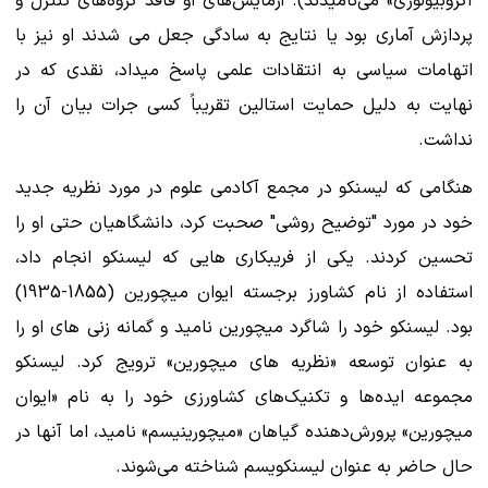
آگروبیولوژی» می‌نامیدند). آزمایش‌های او فاقد گروه‌های کنترل و
پردازش آماری بود یا نتایج به سادگی جعل می شدند او نیز با
اتهامات سیاسی به انتقادات علمی پاسخ میداد، نقدی که در
نهایت به دلیل حمایت استالین تقریباً کسی جرات بیان آن را
نداشت.
هنگامی که لیسنکو در مجمع آکادمی علوم در مورد نظریه جدید
خود در مورد "توضیح روشی" صحبت کرد، دانشگاهیان حتی او را
تحسین کردند. یکی از فریبکاری هایی که لیسنکو انجام داد،
استفاده از نام کشاورز برجسته ایوان میچورین (1855-1935)
بود. لیسنکو خود را شاگرد میچورین نامید و گمانه زنی های او را
به عنوان توسعه «نظریه های میچورین» ترویج کرد. لیسنکو
مجموعه ایده‌ها و تکنیک‌های کشاورزی خود را به نام «ایوان
میچورین» پرورش‌دهنده گیاهان «میچورینیسم» نامید، اما آنها در
حال حاضر به عنوان لیسنکویسم شناخته می‌شوند.