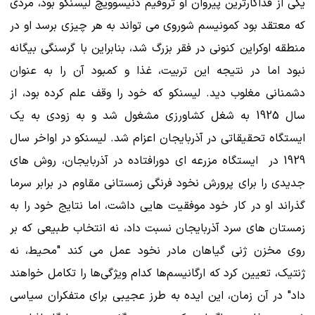
یکی از فداکارترین پیروان او تروفیم دنیسوویچ لیسنکو بود، مردی
که معتقد بود کمونیسم شوروی می تواند به هر چیزی برسد او در
منطقه اوکراین کنونی در فقر بزرگ شد، بنابراین با گرسنگی بیگانه
نبود اما در نتیجه این تربیت، غذا و کمبود آن را به عنوان
دشمنانی مغلوب دید. لیسنکو که خود را وقف علم کرده بود، از
سال 1925 به شغل کشاورزی مشغول شد و به زودی به یک
ایستگاه تحقیقاتی در آذربایجان اعزام شد. لیسنکو در اواخر سال
1929 در ایستگاه مزرعه ای دورافتاده در آذربایجان، روش های
جدیدی را برای پرورش نخود فرنگی زمستانی مقاوم در برابر سرما
گذراند او در کار خود موفقیت هایی داشت، اما نتایج خود را به
زمستان های سرد آذربایجان نسبت داد، نه انتخاب طبیعی که بر
روی مخزن ژنی گیاهان مادر نخود عمل می کند "محیط، نه
ژنتیک، تعیین کرد که ارگانیسم‌ها کدام ویژگی‌ها را تکامل خواهند
داد" در آن زمان، این ایده به طرز عجیبی برای متفکران سیاسی