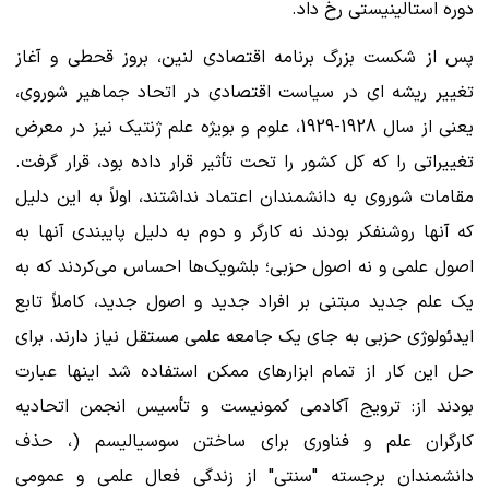
دوره استالینیستی رخ داد.
پس از شکست بزرگ برنامه اقتصادی لنین، بروز قحطی و آغاز
تغییر ریشه ای در سیاست اقتصادی در اتحاد جماهیر شوروی،
یعنی از سال 1928-1929، علوم و بویژه علم ژنتیک نیز در معرض
تغییراتی را که کل کشور را تحت تأثیر قرار داده بود، قرار گرفت.
مقامات شوروی به دانشمندان اعتماد نداشتند، اولاً به این دلیل
که آنها روشنفکر بودند نه کارگر و دوم به دلیل پایبندی آنها به
اصول علمی و نه اصول حزبی؛ بلشویک‌ها احساس می‌کردند که به
یک علم جدید مبتنی بر افراد جدید و اصول جدید، کاملاً تابع
ایدئولوژی حزبی به جای یک جامعه علمی مستقل نیاز دارند. برای
حل این کار از تمام ابزارهای ممکن استفاده شد اینها عبارت
بودند از: ترویج آکادمی کمونیست و تأسیس انجمن اتحادیه
کارگران علم و فناوری برای ساختن سوسیالیسم (، حذف
دانشمندان برجسته "سنتی" از زندگی فعال علمی و عمومی