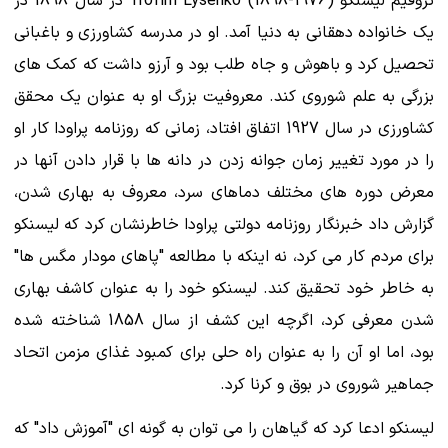
تروفیم لیسنکو Trofim Lysenko (1898-1976) در سال 1898 در
یک خانواده دهقانی به دنیا آمد. او در مدرسه کشاورزی و باغبانی
تحصیل کرد و باهوش و جاه طلب بود و آرزو داشت که کمک های
بزرگی به علم شوروی کند. معروفیت بزرگ او به عنوان یک محقق
کشاورزی در سال 1927 اتفاق افتاد، زمانی که روزنامه پراودا کار او
را در مورد تغییر زمان جوانه زدن در دانه ها با قرار دادن آنها در
معرض دوره های مختلف دماهای سرد، معروف به بهاری شدن،
گزارش داد خبرنگار روزنامه دولتی پراودا خاطرنشان کرد که لیسنکو
برای مردم کار می کرد، نه اینکه با مطالعه "پاهای مودار مگس ها"
به خاطر خود تحقیق کند. لیسنکو خود را به عنوان کاشف بهاری
شدن معرفی کرد، اگرچه این کشف از سال 1858 شناخته شده
بود، اما او آن را به عنوان راه حلی برای کمبود غذای مزمن اتحاد
جماهیر شوروی در بوق و کرنا کرد.
لیسنکو ادعا کرد که گیاهان را می توان به گونه ای "آموزش داد" که