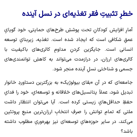
خطرِ تثبیتِ فقر تغذیه‌ای در نسل آینده
آمارِ افزایش کودکانِ تحت پوششِ طرح‌های حمایتی، خود گویایِ
عمقِ شکافی است که ایجاد شده است. تغذیه، زیربنایِ توسعه
انسانی است. جایگزین کردنِ مداومِ کالری‌های باکیفیت با
کالری‌های ارزان، در درازمدت می‌تواند به کاهشِ توانمندی‌های
جسمی و شناختی نسلِ آینده منجر شود.
جامعه‌ای که در آن «بقای بیولوژیک» به بزرگترین دستاوردِ خانوار
تبدیل شود، عملاً پتانسیل‌های خلاقانه و توسعه‌ایِ، خود را فدایِ
حفظِ حداقل‌هایِ زیستی کرده است. آیا می‌توان انتظار داشت
ملتی که تمامِ توانش را صرفِ انتخابِ ارزان‌ترین منبعِ پروتئین
می‌کند، در سایر حوزه‌هایِ توسعه‌ای نیز بهره‌وریِ مطلوب داشته
باشد؟