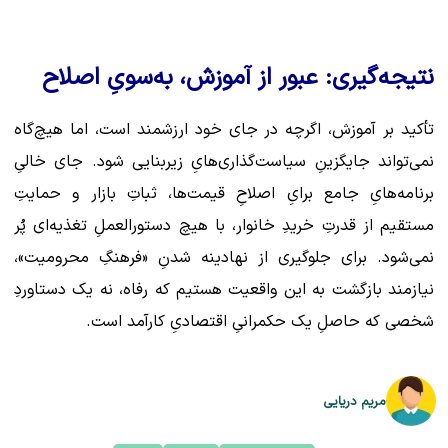
نتیجه‌گیری: عبور از آموزش، به‌سویِ اصلاح
تأکید بر آموزش، اگرچه در جای خود ارزشمند است، اما هیچ‌گاه
نمی‌تواند جایگزینِ سیاست‌گذاری‌هایِ زیربنایی شود. جای خالیِ
برنامه‌هایِ جامع برایِ اصلاحِ قیمت‌ها، ثباتِ بازار و حمایتِ
مستقیم از قدرتِ خریدِ خانوار، با هیچ دستورالعملِ تغذیه‌ای پُر
نمی‌شود. برای جلوگیری از نهادینه شدنِ «فرهنگِ محرومیت»،
نیازمند بازگشت به این واقعیت هستیم که رفاه، نه یک دستاوردِ
شخصی که حاصلِ یک حکمرانیِ اقتصادیِ کارآمد است.
مریم دریایی