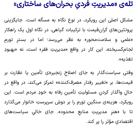
تله‌ی «مدیریتِ فردیِ بحران‌های ساختاری»
مشکل اصلی این رویکرد، در نوع نگاه به مسأله است. جایگزینی
پروتئین‌های گران‌قیمت با ترکیبات گیاهی، در نگاه اول یک راهکار
«علمی و سلامت‌محور» به نظر می‌رسد؛ اما در بسترِ تورمِ
لجام‌گسیخته، این کار در واقع «مدیریتِ فقر» است، نه «بهبودِ
تغذیه».
وقتی سیاست‌گذار به جای اصلاحِ زنجیره‌ی تأمین یا نظارت بر
قیمت‌ها، بر «تغییر رفتار مصرف‌کننده» تمرکز می‌کند، در واقع در
حالِ واگذار کردنِ مسئولیتِ تأمینِ رفاه به خودِ مردم است. این
رویکرد، هزینه‌ی سنگینِ تورم را بر دوشِ سرپرستِ خانوار می‌گذارد
تا با «هنرِ مدیریتِ منابعِ محدود»، جای خالیِ سیاست‌های
اقتصادیِ مؤثر را پر کند.