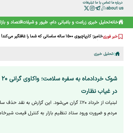
درباره ما
تماس با ما
تبلیغات
about us
خانه
تحلیل خبری
زراعت و باغبانی
دام، طیور و شیلات
اقتصاد و بازار
چرا مصرف نان سبوس‌دار مفیدتر است؟
گرانی‌های فعلی نتیجه جنگ است یا بی‌تدبیری؟ پاسخ صریح ل
خامیز؛ کارپاچیوی ۱۵۰۰ ساله ساسانی که شما را غافلگیر می‌کند!
خبر فوری
رمزگشایی از سند آکتائو؛ سهم ایران از دریای خزر چقدر است؟
سقوط آزاد گردشگری ایران؛ قربانی رانت دولتی و تحریم
هشدارها را جدی نمی‌گیریم؛ تکرار مرگ در جاده و کوه
تحلیل خبری
خرید آسان «ناس» در سوپرمارکت‌ها؛ دامی دلربا برای کودکان
ترامپ از کدام مذاکره می‌گوید؟ روایت مبهم از پشت‌پرده خلیج
شارژ کالابرگ الکترونیکی مرداد آغاز شد
هوشمند سازی صنعت دام و طیور راه توسعه و پیشرفت
شوک
در غیاب نظارت
لبنیات از خرداد ۲۰٪ گران می‌شود. این گزارش به نقد حذ
مردم و ضرورت ورود ستاد تنظیم بازار به کنترل قیمت شیرخام 