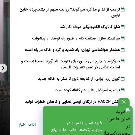
ترامپ از کدام مذاکره می‌گوید؟ روایت مبهم از پشت‌پرده خلیج
فارس
شارژ کالابرگ الکترونیکی مرداد آغاز شد
هوشمند سازی صنعت دام و طیور راه توسعه و پیشرفت
هشدار هواشناسی تهران؛ باد شدید و گرد و خاک در راه است
بایوکراسی؛ چارچوبی نوین برای تقویت تاب‌آوری محیط‌زیست و
امنیت غذایی در عصر تغییرات اقلیمی
گوزن زرد ایرانی؛ از شایعه ذبح تا سفر به خانه جدید
ترامپ، اسرائیلی‌ها را هم کلافه کرده است
نقش HACCP در ارتقای ایمنی غذایی و کاهش خطرات تولید
تقویم نوغانداری در ایران چگونه تعیین می‌شود؟
خرید آسان «ناس» در
ادامه اخبار
سوپرمارکت‌ها؛ دامی دلربا برای
ظتی+پادکست