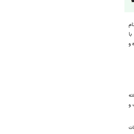
ام
با
 و
ته
 و
ات