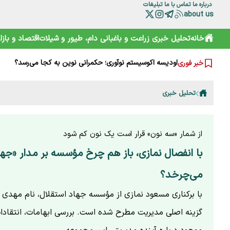
درباره ما
تماس با ما
تبلیغات
about us
نقش HACCP در ارتقای ایمنی غذایی و کاهش خطرات تولید
خانه
تحلیل خبری
زراعت و باغبانی
دام، طیور و شیلات
اقتصاد و بازار
تقویم نوغانداری در ایران چگونه تعیین می‌شود؟
اودیسه اکوسیستم نوآوری؛ حکمرانی نوین به کجا می‌رسد؟
خبر فوری
درختان مهندسی‌شده؛ آینده تولید بیوپلاستیک‌های دوستدار م
کاهش ۳۰ درصدی قیمت دام زنده؛ گوشت چرا ارزان نشد؟
تولید قزل‌آلا در ایران به بیش از ۲۷۳ هزار تن رسید
تحلیل خبری
مرگ تدریجی نگین آذربایجان؛ چرا کلید نجات ارومیه در مزارع
مدیریت پایدار شاد زیستن(۱)
قیمت‌های باورنکردنی ادویه‌ها مردم را شوکه کرد+ویدئو
راز ۱۰ بار آتش‌سوزی در میانکاله؛ پشت‌پرده حریق‌های سریالی چیست؟
از شمار «سه نون» قرار است یک نون کم شود
با انفصال نمازی، باز هم چرخ مؤسسه بر مدار «جها
می‌چرخد؟
با برکناری مسعود نمازی از مؤسسه جهاد استقلال، نام مهدی دا
گزینه اصلی مدیریت مطرح شده است. بررسی ابهامات، انتقاد