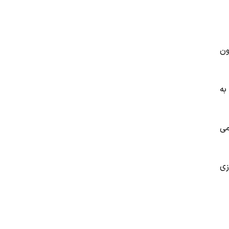
ون
به
می
زی