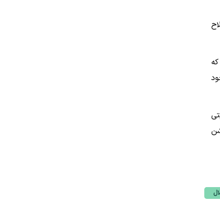
اح
که
ود
تی
شن
ال