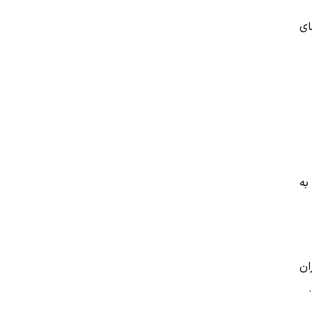
ای
به
ان