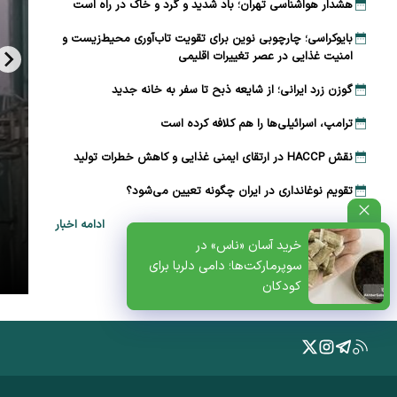
هشدار هواشناسی تهران؛ باد شدید و گرد و خاک در راه است
بایوکراسی؛ چارچوبی نوین برای تقویت تاب‌آوری محیط‌زیست و
امنیت غذایی در عصر تغییرات اقلیمی
گوزن زرد ایرانی؛ از شایعه ذبح تا سفر به خانه جدید
ترامپ، اسرائیلی‌ها را هم کلافه کرده است
نقش HACCP در ارتقای ایمنی غذایی و کاهش خطرات تولید
تقویم نوغانداری در ایران چگونه تعیین می‌شود؟
ادامه اخبار
ظتی+پادکست
خرید آسان «ناس» در
سوپرمارکت‌ها؛ دامی دلربا برای
کودکان