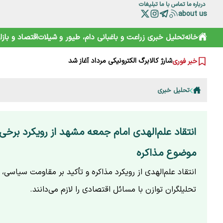
درباره ما
تماس با ما
تبلیغات
about us
خانه
تحلیل خبری
زراعت و باغبانی
دام، طیور و شیلات
اقتصاد و بازار
خرید آسان «ناس» در سوپرمارکت‌ها؛ دامی دلربا برای کودکان
ترامپ از کدام مذاکره می‌گوید؟ روایت مبهم از پشت‌پرده خلیج
شارژ کالابرگ الکترونیکی مرداد آغاز شد
خبر فوری
هوشمند سازی صنعت دام و طیور راه توسعه و پیشرفت
هشدار هواشناسی تهران؛ باد شدید و گرد و خاک در راه است
بایوکراسی؛ چارچوبی نوین برای تقویت تاب‌آوری محیط‌زیست و 
تحلیل خبری
گوزن زرد ایرانی؛ از شایعه ذبح تا سفر به خانه جدید
ترامپ، اسرائیلی‌ها را هم کلافه کرده است
نقش HACCP در ارتقای ایمنی غذایی و کاهش خطرات تولید
انتقاد علم‌الهدی امام جمعه مشهد از رویکرد برخی
تقویم نوغانداری در ایران چگونه تعیین می‌شود؟
موضوع مذاکره
انتقاد علم‌الهدی از رویکرد مذاکره و تأکید بر مقاومت سیاسی، 
تحلیلگران توازن با مسائل اقتصادی را لازم می‌دانند.