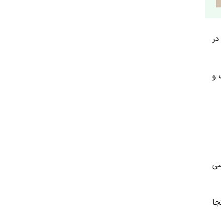
در
 و
سی
جا