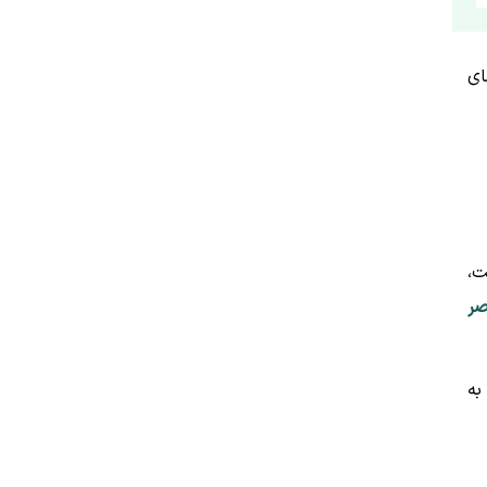
ای
ت،
صر
به