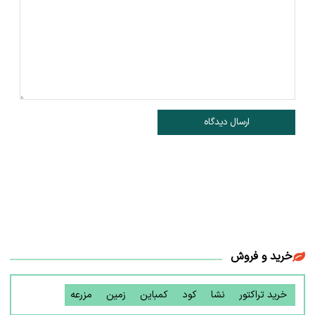
ارسال دیدگاه
خرید و فروش
خرید تراکتور
نشا
کود
کمباین
زمین
مزرعه