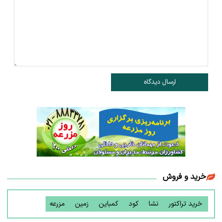
ارسال دیدگاه
خرید و فروش
خرید تراکتور
نشا
کود
کمباین
زمین
مزرعه