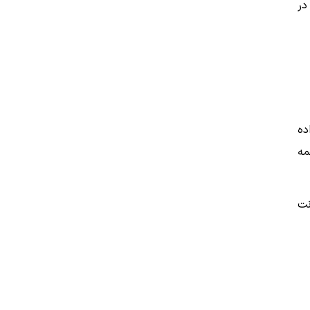
در
ده
مه
نت