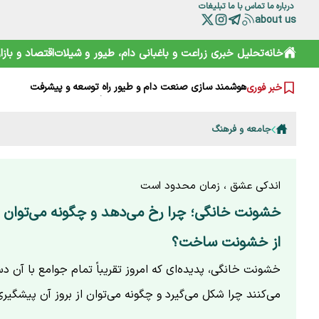
درباره ما
تماس با ما
تبلیغات
about us
ترامپ از کدام مذاکره می‌گوید؟ روایت مبهم از پشت‌پرده خلیج
خانه
تحلیل خبری
زراعت و باغبانی
دام، طیور و شیلات
اقتصاد و بازار
شارژ کالابرگ الکترونیکی مرداد آغاز شد
هوشمند سازی صنعت دام و طیور راه توسعه و پیشرفت
خبر فوری
هشدار هواشناسی تهران؛ باد شدید و گرد و خاک در راه است
بایوکراسی؛ چارچوبی نوین برای تقویت تاب‌آوری محیط‌زیست و 
گوزن زرد ایرانی؛ از شایعه ذبح تا سفر به خانه جدید
جامعه و فرهنگ
ترامپ، اسرائیلی‌ها را هم کلافه کرده است
نقش HACCP در ارتقای ایمنی غذایی و کاهش خطرات تولید
تقویم نوغانداری در ایران چگونه تعیین می‌شود؟
اودیسه اکوسیستم نوآوری؛ حکمرانی نوین به کجا می‌رسد؟
اندکی عشق ، زمان محدود است
خشونت خانگی؛ چرا رخ می‌دهد و چگونه می‌توان خ
از خشونت ساخت؟
خشونت خانگی، پدیده‌ای که امروز تقریباً تمام جوامع با آن د
می‌کنند چرا شکل می‌گیرد و چگونه می‌توان از بروز آن پیشگیری