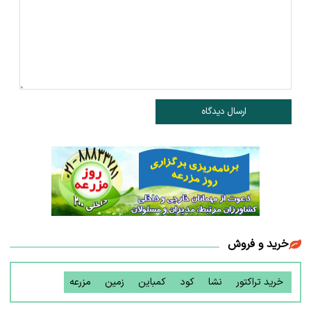
ارسال دیدگاه
خرید و فروش
خرید تراکتور
نشا
کود
کمباین
زمین
مزرعه