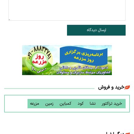
ارسال دیدگاه
خرید و فروش
خرید تراکتور
نشا
کود
کمباین
زمین
مزرعه