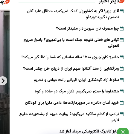
دیگر اخبار
چن
آقای وزیر! اگر به کشاورزان کمک نمی‌کنید، حداقل علیه آنان
تصمیم نگیرید+ویدئو
چرا مصرف نان سبوس‌دار مفیدتر است؟
گرانی‌های فعلی نتیجه جنگ است یا بی‌تدبیری؟ پاسخ صریح
لاهوتی
خامیز؛ کارپاچیوی ۱۵۰۰ ساله ساسانی که شما را غافلگیر می‌کند!
رمزگشایی از سند آکتائو؛ سهم ایران از دریای خزر چقدر است؟
سقوط آزاد گردشگری ایران؛ قربانی رانت دولتی و تحریم
هشدارها را جدی نمی‌گیریم؛ تکرار مرگ در جاده و کوه
خرید آسان «ناس» در سوپرمارکت‌ها؛ دامی دلربا برای کودکان
ترامپ از کدام مذاکره می‌گوید؟ روایت مبهم از پشت‌پرده خلیج
فارس
شارژ کالابرگ الکترونیکی مرداد آغاز شد