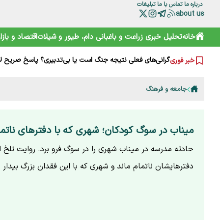
درباره ما
تماس با ما
تبلیغات
about us
خانه
تحلیل خبری
زراعت و باغبانی
دام، طیور و شیلات
اقتصاد و بازار
آقای وزیر! اگر به کشاورزان کمک نمی‌کنید، حداقل علیه آنان ت
چرا مصرف نان سبوس‌دار مفیدتر است؟
گرانی‌های فعلی نتیجه جنگ است یا بی‌تدبیری؟ پاسخ صریح ل
خبر فوری
خامیز؛ کارپاچیوی ۱۵۰۰ ساله ساسانی که شما را غافلگیر می‌کند!
رمزگشایی از سند آکتائو؛ سهم ایران از دریای خزر چقدر است؟
سقوط آزاد گردشگری ایران؛ قربانی رانت دولتی و تحریم
جامعه و فرهنگ
هشدارها را جدی نمی‌گیریم؛ تکرار مرگ در جاده و کوه
خرید آسان «ناس» در سوپرمارکت‌ها؛ دامی دلربا برای کودکان
ترامپ از کدام مذاکره می‌گوید؟ روایت مبهم از پشت‌پرده خلیج
شارژ کالابرگ الکترونیکی مرداد آغاز شد
میناب در سوگ کودکان؛ شهری که با دفترهای ناتما
حادثه مدرسه در میناب شهری را در سوگ فرو برد. روایت تلخ از
دفترهایشان ناتمام ماند و شهری که با این فقدان بزرگ بیدار 