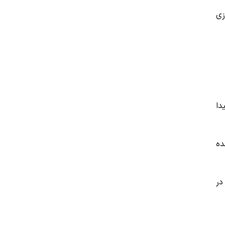
زی
دا
ده
در