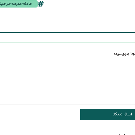
حادثه-مدرسه-در-مین
جا بنویسید:
ارسال دیدگاه