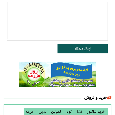
ارسال دیدگاه
خرید و فروش
خرید تراکتور
نشا
کود
کمباین
زمین
مزرعه