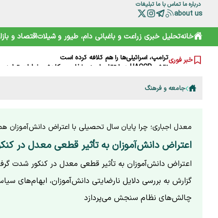
درباره ما
تماس با ما
تبلیغات
about us
بایوکراسی؛ چارچوبی نوین برای تقویت تاب‌آوری محیط‌زیست و 
خانه
تحلیل خبری
زراعت و باغبانی
دام، طیور و شیلات
اقتصاد و بازار
گوزن زرد ایرانی؛ از شایعه ذبح تا سفر به خانه جدید
ترامپ، اسرائیلی‌ها را هم کلافه کرده است
نقش HACCP در ارتقای ایمنی غذایی و کاهش خطرات تولید
خبر فوری
تقویم نوغانداری در ایران چگونه تعیین می‌شود؟
اودیسه اکوسیستم نوآوری؛ حکمرانی نوین به کجا می‌رسد؟
جامعه و فرهنگ
درختان مهندسی‌شده؛ آینده تولید بیوپلاستیک‌های دوستدار م
کاهش ۳۰ درصدی قیمت دام زنده؛ گوشت چرا ارزان نشد؟
تولید قزل‌آلا در ایران به بیش از ۲۷۳ هزار تن رسید
مرگ تدریجی نگین آذربایجان؛ چرا کلید نجات ارومیه در مزارع
معدل اجباری؛ چرا پایان سال تحصیلی با اعتراض دانش‌آموزان هم
اعتراض دانش‌آموزان به تأثیر قطعی معدل در کن
اعتراض دانش‌آموزان به تأثیر قطعی معدل در کنکور شدت گرف
گزارش به بررسی دلایل نارضایتی دانش‌آموزان، ابهام‌های سیا
چالش‌های نظام سنجش می‌پردازد