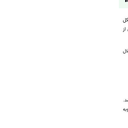
کل
از
ال
د.
به