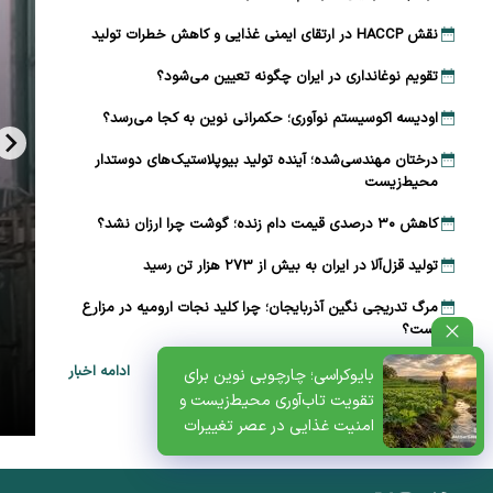
نقش HACCP در ارتقای ایمنی غذایی و کاهش خطرات تولید
تقویم نوغانداری در ایران چگونه تعیین می‌شود؟
اودیسه اکوسیستم نوآوری؛ حکمرانی نوین به کجا می‌رسد؟
درختان مهندسی‌شده؛ آینده تولید بیوپلاستیک‌های دوستدار
محیط‌زیست
کاهش ۳۰ درصدی قیمت دام زنده؛ گوشت چرا ارزان نشد؟
تولید قزل‌آلا در ایران به بیش از ۲۷۳ هزار تن رسید
مرگ تدریجی نگین آذربایجان؛ چرا کلید نجات ارومیه در مزارع
است؟
ظتی+پادکست
ادامه اخبار
بایوکراسی؛ چارچوبی نوین برای
تقویت تاب‌آوری محیط‌زیست و
امنیت غذایی در عصر تغییرات
اقلیمی