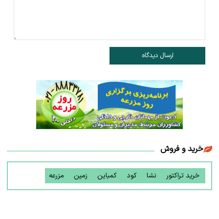
ارسال دیدگاه
خرید و فروش
خرید تراکتور
نشا
کود
کمباین
زمین
مزرعه