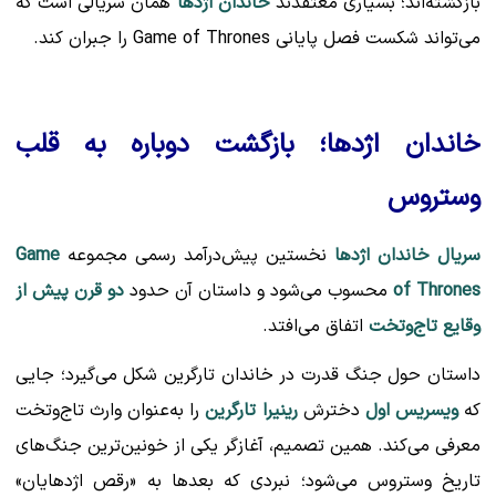
بازگشته‌اند؛ بسیاری معتقدند
خاندان اژدها
همان سریالی است که
می‌تواند شکست فصل پایانی Game of Thrones را جبران کند.
خاندان اژدها؛ بازگشت دوباره به قلب
وستروس
سریال خاندان اژدها
نخستین پیش‌درآمد رسمی مجموعه
Game
of Thrones
محسوب می‌شود و داستان آن حدود
دو قرن پیش از
وقایع تاج‌وتخت
اتفاق می‌افتد.
داستان حول جنگ قدرت در خاندان تارگرین شکل می‌گیرد؛ جایی
که
ویسریس اول
دخترش
رینیرا تارگرین
را به‌عنوان وارث تاج‌وتخت
معرفی می‌کند. همین تصمیم، آغازگر یکی از خونین‌ترین جنگ‌های
تاریخ وستروس می‌شود؛ نبردی که بعدها به «رقص اژدهایان»