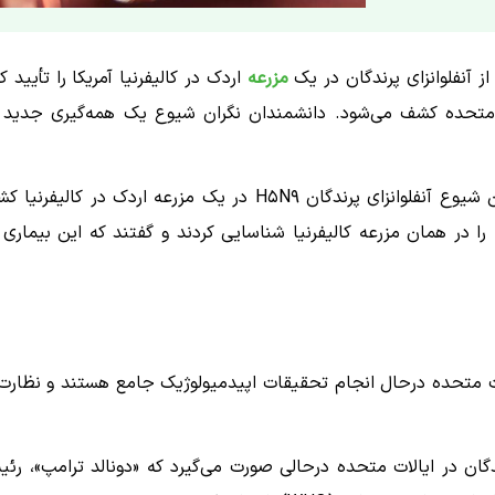
ز آنفلوانزای پرندگان در یک
مزرعه
اردک در کالیفرنیا آمریکا را تأیید کر
ت متحده کشف می‌شود. دانشمندان نگران شیوع یک همه‌گیری جدید 
سازمان جهانی بهداشت حیوانات (WOAH) اعلام کرد که اولین شیوع آنفلوانزای پرندگان H۵N۹ در یک مزرعه اردک در کالیف
شده است. مقامات ایالات متحده همچنین سویه رایج H۵N۱ را در همان مزرعه کالیفرنیا شناسایی کردند و گفتند که این بیمار
 ایالات متحده درحال انجام تحقیقات اپیدمیولوژیک جامع هستند و نظارت 
دگان در ایالات متحده درحالی صورت می‌گیرد که «دونالد ترامپ»، رئ