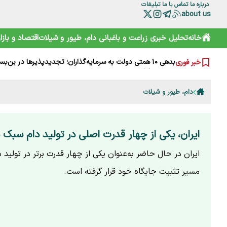
درباره ما
تماس با ما
تبلیغات
about us
خانه
تحلیل خبری
زراعت و باغبانی
دام، طیور و شیلات
اقتصاد و بازار
شرط آمریکا برای لغو محاصره دریایی ایران؛ جزئیات توافق هرمز
راز برنج‌های آمریکایی ارزان در بازار چیست؟ پشت پرده یک ابه
بدهی ۱۰ همتی دولت به سرمایه‌گذاران؛ تجدیدپذیرها در بن‌بست
خبر فوری
آقای وزیر! اگر به کشاورزان کمک نمی‌کنید، حداقل علیه آنان ت
چرا مصرف نان سبوس‌دار مفیدتر است؟
گرانی‌های فعلی نتیجه جنگ است یا بی‌تدبیری؟ پاسخ صریح ل
دام، طیور و شیلات
خامیز؛ کارپاچیوی ۱۵۰۰ ساله ساسانی که شما را غافلگیر می‌کند!
رمزگشایی از سند آکتائو؛ سهم ایران از دریای خزر چقدر است؟
سقوط آزاد گردشگری ایران؛ قربانی رانت دولتی و تحریم
هشدارها را جدی نمی‌گیریم؛ تکرار مرگ در جاده و کوه
ایران، یکی از چهار قدرت اصلی در تولید دام سبک 
ایران در حال حاضر به‌عنوان یکی از چهار قدرت برتر در تولید 
مسیر تثبیت جایگاه خود قرار گرفته است.