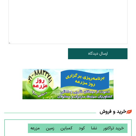
ارسال دیدگاه
خرید و فروش
خرید تراکتور
نشا
کود
کمباین
زمین
مزرعه