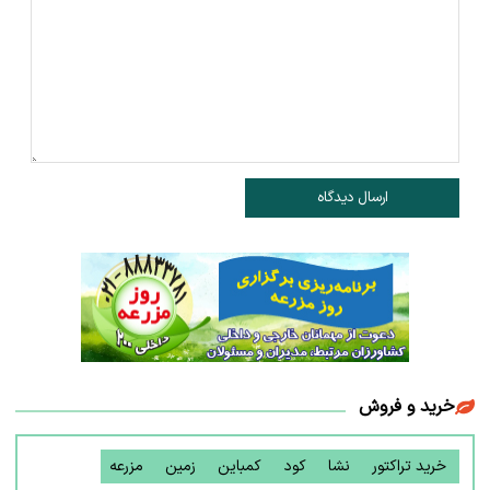
ارسال دیدگاه
خرید و فروش
خرید تراکتور
نشا
کود
کمباین
زمین
مزرعه