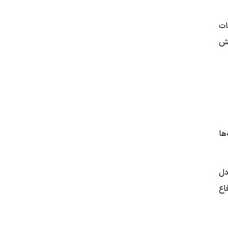
ات
خش
ها
به بحث و تبادل
 دفاع