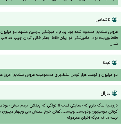
ناشناس
فقط،ویزیت بود.. دامپزشکی تو ایران فقط، بفکر خالی کردن جیب صاحب ح
شدن
نجلا
دو میلیون و نهصد هزار تومن فقط،برای مسمومیت عروس هلندیم امروز هزینه کردم.۱۴ ارد
مارال
درود.یه سگ دارم که حمایتی است از تولگی که پیداش کردم پیش خودمه ال
گرفتن دومیلیون ودویست وبیست..گفتن خرج عملش سی وچهار میلیون میشه م
برسه ما که دیگه آخرای عمرمونه