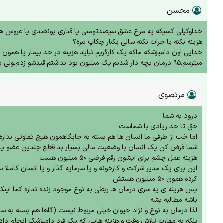
محسن
خداوکیلی کسیکه یه مرغ عشق سیصدتومنی یا قناری پونصدی یا عروس هلن
هزینه بکنه یا جرات نکنه سالی یکبار چکاپ ببره؟
خدایی اون دامپزشکه ماکه یک کارگریم نباید هزینه در حد بیمار یا همون
میترسم.۹۵ درمان بچه دار شدنم یک میلیون بود نداشتم.قیدشو زدم.ولی برا این بی زبان دلم نمیاد.یکم رحم داشته باشید.
مرتصوی
درود به شما
حق تا حد زیادی با شماست
اما خب از طرفی ما انسان ها هم بسته به جایگاهمون هیچ تفاوتی نداره 
شما فرض کن یک انسان با وضعیت مالی بسیار بد قطع چندین عضو یا ف
هزینه عمل چشم برای ایشون رقم فرضی ۵۰ میلیون هست
این برای یک مدیر شرکت و کارخونه و یا سرمایه گذار و یا انسان کاملا 
کرده همون ۵۰ میلیون هستش
پس هزینه ی یه سری درمان ها ربطی به نوع موجود زنده نداره کما این
باشه مطالبه بشه
لذا درمان به نوع و نژاد حیوان خیلی مربوط نیست (گاها هم بسته به
بلکه به مهارت تلاش وقت و هزینه هایی که یک فرد دامپزشک انجام داده ت