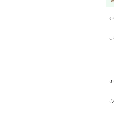
 و
ان
ای
ری