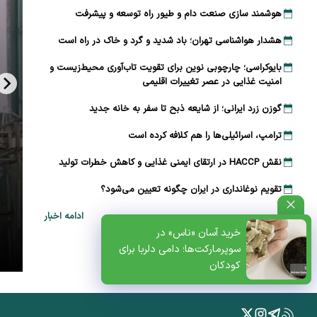
هوشمند سازی صنعت دام و طیور راه توسعه و پیشرفت
هشدار هواشناسی تهران؛ باد شدید و گرد و خاک در راه است
بایوکراسی؛ چارچوبی نوین برای تقویت تاب‌آوری محیط‌زیست و
امنیت غذایی در عصر تغییرات اقلیمی
گوزن زرد ایرانی؛ از شایعه ذبح تا سفر به خانه جدید
ترامپ، اسرائیلی‌ها را هم کلافه کرده است
نقش HACCP در ارتقای ایمنی غذایی و کاهش خطرات تولید
تقویم نوغانداری در ایران چگونه تعیین می‌شود؟
ادامه اخبار
ظتی+پادکست
خرید آسان «ناس» در
سوپرمارکت‌ها؛ دامی دلربا برای
کودکان