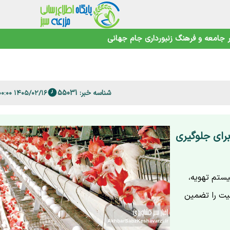
جامعه و فرهنگ
زنبورداری
جام جهانی
 فارس
امنیت غذایی در عصر تغییرات اقلیمی
شناسه خبر: 55031
۱۴۰۵/۰۲/۱۶ ۱۷:۰۰:۰۰
رای جلوگیری
یستم تهویه،
یت را تضمین