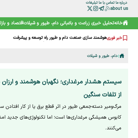
درباره ما
تماس با ما
تبلیغات
about us
خرید آسان «ناس» در سوپرمارکت‌ها؛ دامی دلربا برای کودکان
خانه
تحلیل خبری
زراعت و باغبانی
دام، طیور و شیلات
اقتصاد و بازار
ترامپ از کدام مذاکره می‌گوید؟ روایت مبهم از پشت‌پرده خلیج
شارژ کالابرگ الکترونیکی مرداد آغاز شد
هوشمند سازی صنعت دام و طیور راه توسعه و پیشرفت
خبر فوری
هشدار هواشناسی تهران؛ باد شدید و گرد و خاک در راه است
بایوکراسی؛ چارچوبی نوین برای تقویت تاب‌آوری محیط‌زیست و 
گوزن زرد ایرانی؛ از شایعه ذبح تا سفر به خانه جدید
دام، طیور و شیلات
ترامپ، اسرائیلی‌ها را هم کلافه کرده است
نقش HACCP در ارتقای ایمنی غذایی و کاهش خطرات تولید
تقویم نوغانداری در ایران چگونه تعیین می‌شود؟
سیستم هشدار مرغداری؛ نگهبان هوشمند و ارزان ب
از تلفات سنگین
مرگ‌ومیر دسته‌جمعی طیور در اثر قطع برق یا از کار افتادن س
کابوس همیشگی مرغداری‌ها است؛ اما تکنولوژی‌های جدید امن
می‌کنند.