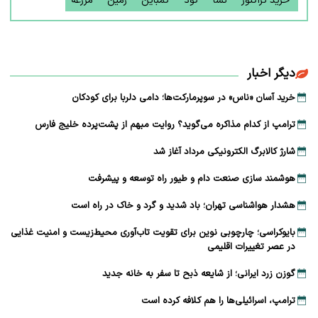
خرید تراکتور
نشا
کود
کمباین
زمین
مزرعه
دیگر اخبار
خرید آسان «ناس» در سوپرمارکت‌ها؛ دامی دلربا برای کودکان
ترامپ از کدام مذاکره می‌گوید؟ روایت مبهم از پشت‌پرده خلیج فارس
شارژ کالابرگ الکترونیکی مرداد آغاز شد
هوشمند سازی صنعت دام و طیور راه توسعه و پیشرفت
هشدار هواشناسی تهران؛ باد شدید و گرد و خاک در راه است
بایوکراسی؛ چارچوبی نوین برای تقویت تاب‌آوری محیط‌زیست و امنیت غذایی
در عصر تغییرات اقلیمی
گوزن زرد ایرانی؛ از شایعه ذبح تا سفر به خانه جدید
ترامپ، اسرائیلی‌ها را هم کلافه کرده است