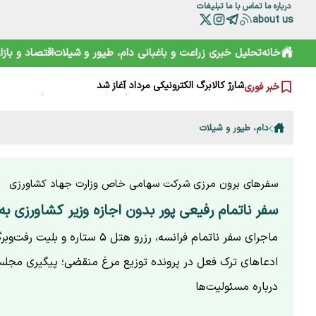
درباره ما
تماس با ما
تبلیغات
about us
خرید آسان «ناس» در سوپرمارکت‌ها؛ دامی دلربا برای کودکان
خانه
تحلیل خبری
زراعت و باغبانی
دام، طیور و شیلات
اقتصاد و بازار
ترامپ از کدام مذاکره می‌گوید؟ روایت مبهم از پشت‌پرده خلیج
شارژ کالابرگ الکترونیکی مرداد آغاز شد
هوشمند سازی صنعت دام و طیور راه توسعه و پیشرفت
خبر فوری
هشدار هواشناسی تهران؛ باد شدید و گرد و خاک در راه است
بایوکراسی؛ چارچوبی نوین برای تقویت تاب‌آوری محیط‌زیست و 
دام، طیور و شیلات
گوزن زرد ایرانی؛ از شایعه ذبح تا سفر به خانه جدید
ترامپ، اسرائیلی‌ها را هم کلافه کرده است
نقش HACCP در ارتقای ایمنی غذایی و کاهش خطرات تولید
تقویم نوغانداری در ایران چگونه تعیین می‌شود؟
سفرهای برون مرزی شرکت سهامی خاص وزارت جهاد کشاورزی
سفر ناتمام رفیعی پور بدون اجازه وزیر کشاورزی به
ماجرای سفر ناتمام فرانسه، رزرو هتل ۵ ستار
ادعاهای ترک فعل در پرونده توزیع مرغ منقضی؛ پیگیری مجلس
درباره مسئولیت‌ها