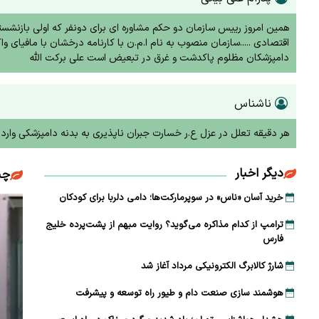
همین امروز رییس سازمان دو حکم مشاوره ای برای دونفر که اولی بازنشس
اقتصادی .....سازمان منصوب به نام ا.م.ن با کارنامه درخشان با مافیای 
دامپزشکان مظلوم پاکدشت و غرق در تبعیض است علی برکت الله
ناشناس
هر دقیقه تعلل در عزل ع.ر خسارت جبران ناپذیری به بدنه دامپزشکی وارد 
دیگر اخبار
چن
خرید آسان «ناس» در سوپرمارکت‌ها؛ دامی دلربا برای کودکان
ترامپ از کدام مذاکره می‌گوید؟ روایت مبهم از پشت‌پرده خلیج
فارس
شارژ کالابرگ الکترونیکی مرداد آغاز شد
هوشمند سازی صنعت دام و طیور راه توسعه و پیشرفت