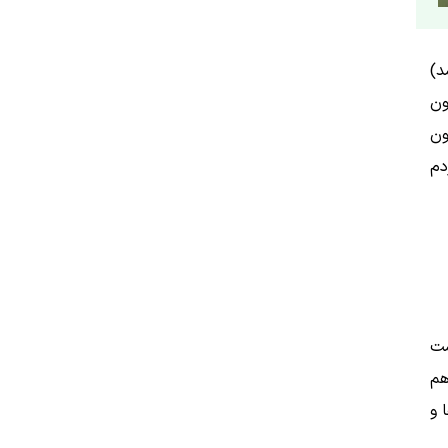
سد)
ون
ون
دم
شت
 هم
 و