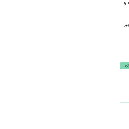
 و
یز
زی