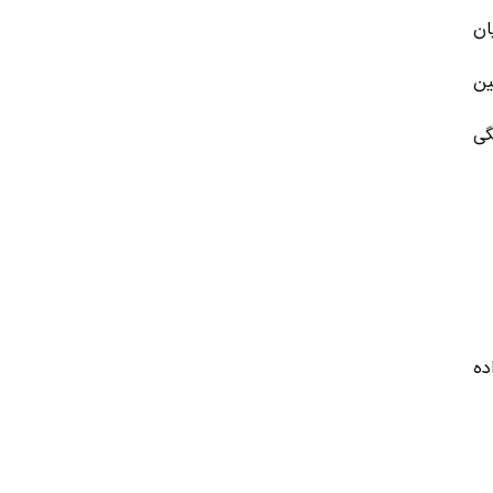
ان
ین
گی
ده