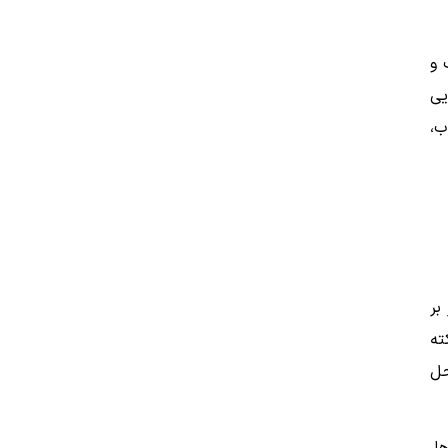
 و
یی
ب،
بر
ته
حل