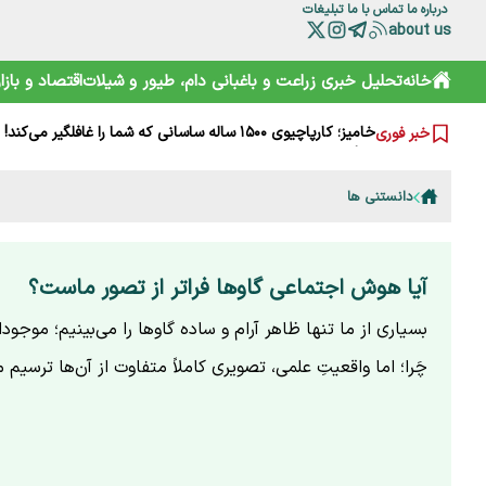
درباره ما
تماس با ما
تبلیغات
about us
خانه
تحلیل خبری
زراعت و باغبانی
دام، طیور و شیلات
اقتصاد و بازار
چرا مصرف نان سبوس‌دار مفیدتر است؟
گرانی‌های فعلی نتیجه جنگ است یا بی‌تدبیری؟ پاسخ صریح ل
خامیز؛ کارپاچیوی ۱۵۰۰ ساله ساسانی که شما را غافلگیر می‌کند!
خبر فوری
رمزگشایی از سند آکتائو؛ سهم ایران از دریای خزر چقدر است؟
سقوط آزاد گردشگری ایران؛ قربانی رانت دولتی و تحریم
هشدارها را جدی نمی‌گیریم؛ تکرار مرگ در جاده و کوه
دانستنی ها
خرید آسان «ناس» در سوپرمارکت‌ها؛ دامی دلربا برای کودکان
ترامپ از کدام مذاکره می‌گوید؟ روایت مبهم از پشت‌پرده خلیج
شارژ کالابرگ الکترونیکی مرداد آغاز شد
آیا هوش اجتماعی گاوها فراتر از تصور ماست؟
هوشمند سازی صنعت دام و طیور راه توسعه و پیشرفت
بسیاری از ما تنها ظاهر آرام و ساده گاوها را می‌بینیم؛ موجودا
چَرا؛ اما واقعیتِ علمی، تصویری کاملاً متفاوت از آن‌ها ترسیم م