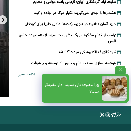
سقوط آزاد گردشگری ایران؛ قربانی رانت دولتی و تحریم
هشدارها را جدی نمی‌گیریم؛ تکرار مرگ در جاده و کوه
خرید آسان «ناس» در سوپرمارکت‌ها؛ دامی دلربا برای کودکان
ترامپ از کدام مذاکره می‌گوید؟ روایت مبهم از پشت‌پرده خلیج
فارس
شارژ کالابرگ الکترونیکی مرداد آغاز شد
هوشمند سازی صنعت دام و طیور راه توسعه و پیشرفت
ادامه اخبار
ظتی+پادکست
چرا مصرف نان سبوس‌دار مفیدتر
است؟