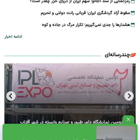
رمزگشایی از سند آکتائو؛ سهم ایران از دریای خزر چقدر است؟
سقوط آزاد گردشگری ایران؛ قربانی رانت دولتی و تحریم
هشدارها را جدی نمی‌گیریم؛ تکرار مرگ در جاده و کوه
ادامه اخبار
چندرسانه‌ای
آغاز دومین نمایشگاه دام، طیور و صنایع وابسته در شهر آفتاب
تهران+ ویدئو