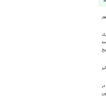
ور
یک
مه
یخ
یز
در
ون