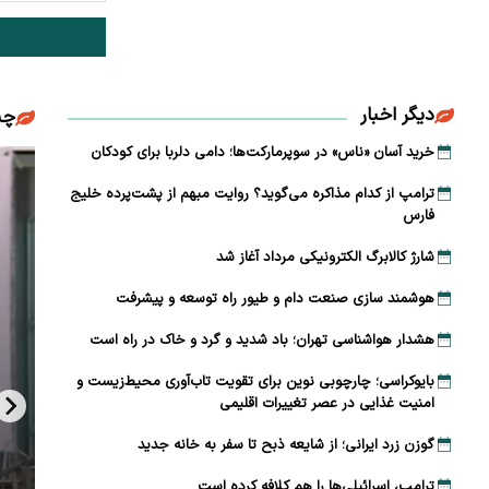
دیگر اخبار
چن
خرید آسان «ناس» در سوپرمارکت‌ها؛ دامی دلربا برای کودکان
ترامپ از کدام مذاکره می‌گوید؟ روایت مبهم از پشت‌پرده خلیج
فارس
شارژ کالابرگ الکترونیکی مرداد آغاز شد
هوشمند سازی صنعت دام و طیور راه توسعه و پیشرفت
هشدار هواشناسی تهران؛ باد شدید و گرد و خاک در راه است
بایوکراسی؛ چارچوبی نوین برای تقویت تاب‌آوری محیط‌زیست و
امنیت غذایی در عصر تغییرات اقلیمی
گوزن زرد ایرانی؛ از شایعه ذبح تا سفر به خانه جدید
ترامپ، اسرائیلی‌ها را هم کلافه کرده است