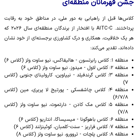
جشن قهرمانان منطقه‌ای
کلاس‌ها قبل از راهیابی به دور ملی، در مناطق خود به رقابت
پرداختند. AITC-C با افتخار از برندگان منطقه‌ای سال ۲۰۲۶ که
هر یک خلاقیت، همکاری و درک کشاورزی برجسته‌ای از خود نشان
داده‌اند، تقدیر می‌کند:
منطقه ۱: کلاس رابرتسون - هالیفاکس، نیو ساوت ولز (کلاس ۶)
منطقه ۲: کلاس لاول - میدوز، نیو ساوت ولز (کلاس ۶)
منطقه ۳: کلاس گرندفیلد - نیپاوین، کارولینای جنوبی (کلاس
۷)
منطقه ۴: کلاس چاشفسکی - پورتیج لا پریری، مین (کلاس
۶/۷/۸)
منطقه ۵: کلاس مک کادن - دارتموث، نیو ساوت ولز (کلاس
۷/۸)
منطقه ۶: کلاس باهوگونا - میسیساگا، انتاریو (کلاس ۶)
منطقه ۷: کلاس فراریز - سنت-کلمبان، کوئینزلند (کلاس ۶)
منطقه ۸: کلاس پلچات - تروورو، نیو ساوت ولز (کلاس ۸)