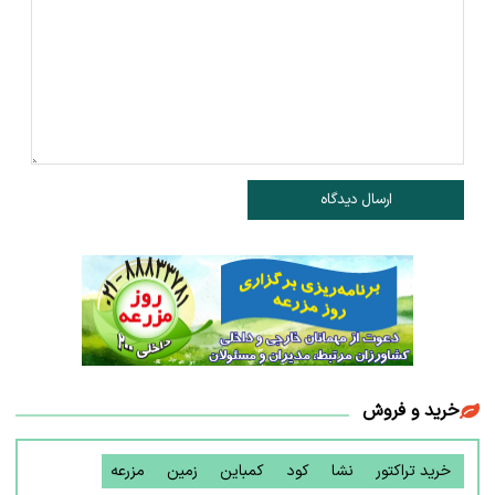
ارسال دیدگاه
خرید و فروش
خرید تراکتور
نشا
کود
کمباین
زمین
مزرعه