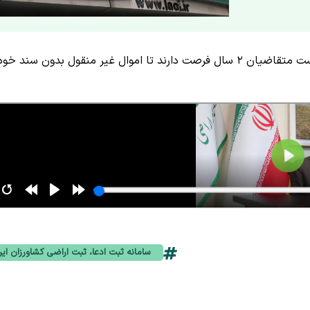
با توجه به اینکه سامانه ثبت ادعا از هفته گذشته فعال شده است متقاضیان ۲ سال فرصت دارند تا اموال غیر منقول بدون سند 
سامانه ثبت ادعا، ثبت اراضی کشاورزان ایر