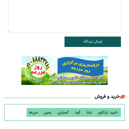
ارسال دیدگاه
خرید و فروش
خرید تراکتور
نشا
کود
کمباین
زمین
مزرعه