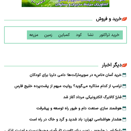
خرید و فروش
خرید تراکتور
نشا
کود
کمباین
زمین
مزرعه
دیگر اخبار
خرید آسان «ناس» در سوپرمارکت‌ها؛ دامی دلربا برای کودکان
ترامپ از کدام مذاکره می‌گوید؟ روایت مبهم از پشت‌پرده خلیج فارس
شارژ کالابرگ الکترونیکی مرداد آغاز شد
هوشمند سازی صنعت دام و طیور راه توسعه و پیشرفت
هشدار هواشناسی تهران؛ باد شدید و گرد و خاک در راه است
بایوکراسی؛ چارچوبی نوین برای تقویت تاب‌آوری محیط‌زیست و امنیت غذایی