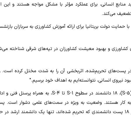
 منابع انسانی، برای عملکرد مؤثر با مشکل مواجه هستند و این ام
تضعیف می‌کند.
رکز تحقیقات کشاورزی پاخریباس در دانکوته، که در سال ۱۹۷۱ با حمایت دولت بریتانیا برای ارائه آموزش کشاورزی به سربازان بازن
ی کشاورزی و بهبود معیشت کشاورزان در تپه‌های شرقی شناخته می‌ش
در پست‌های تحریم‌شده، اثربخشی آن را به شدت مختل کرده است. 
ود نیروی انسانی، نتوانسته‌ایم به اهداف خود برسیم."
این مرکز دارای ۸۵ کارمند مجاز، از جمله یک دانشمند اصلی (S-5)، ۱۸ دانشمند در سطوح S-1 تا S-4، به همراه پرسنل ف
رکنان در آن مشغول به کار هستند. وضعیت به ویژه در سمت‌های علمی دشوار است. پ
دانشمند ارشد سال‌هاست که خالی مانده است، در حالی که از ۱۸ پست دانشمندی که تحریم شده‌اند، تنها یک دانشمند ارشد در