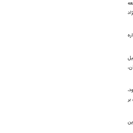
عه
اد
ره
لیل
ه است. با بیش از ۹۰ ساختمان،
د،
‌تری بر
ین