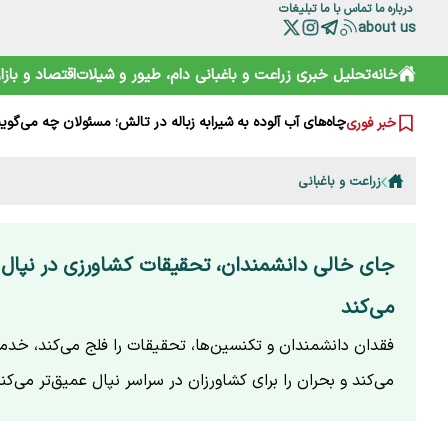
درباره ما
تماس با ما
تبلیغات
about us
خاک‌ورزی حفاظتی؛ انتخاب ابزار درست برای کمترین دستکاری 
خانه
تحلیل خبری
زراعت و باغبانی
دام، طیور و شیلات
اقتصاد و بازار
مرگ مادر باردار در بیمارستان بم؛ روایتی تلخ از زایمانی که به ع
چاه‌های آب آلوده به شیرابه زباله در تالش؛ مسئولان چه می‌گوی
خبر فوری
«صدسال به این سال‌ها» پس از ۱۹ سال اکران شد؛ نوشدارویی دیرهنگام
نخلداران زیر فشار آب شور، آفت و هزینه‌های بالا
دیابت بی‌صدا نزدیک می‌شود؛ هشدار جدی درباره نشانه‌های پ
زراعت و باغبانی
دومین نمایشگاه دام و طیور؛ نقطه عطف جشنواره نژاد هلشتای
خبرنگار در صف اول خبر، در صف آخر معیشت
دلار، طلا و سکه امروز جهش کردند؛ بازار وارد فاز تازه شد
رئیس سازمان شیلات: خبرنگاران طلایه‌داران بیداری جامعه هست
جای خالی دانشمندان، تحقیقات کشاورزی در نپال 
می‌کند
فقدان دانشمندان و تکنسین‌ها، تحقیقات را فلج می‌کند، خد
می‌کند و بحران را برای کشاورزان در سراسر نپال عمیق‌تر می‌کند