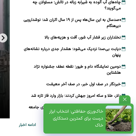
چاه‌های آب آلوده به شیرابه زباله در تالش؛ مسئولان چه
می‌گویند؟
«صدسال به این سال‌ها» پس از ۱۹ سال اکران شد؛ نوشدارویی
دیرهنگام
نخلداران زیر فشار آب شور، آفت و هزینه‌های بالا
دیابت بی‌صدا نزدیک می‌شود؛ هشدار جدی درباره نشانه‌های
پنهان
دومین نمایشگاه دام و طیور؛ نقطه عطف جشنواره نژاد
هلشتاین
خبرنگار در صف اول خبر، در صف آخر معیشت
دلار، طلا و سکه امروز جهش کردند؛ بازار وارد فاز تازه شد
ظتی+پادکست
رئیس سازمان شیلات: خبرنگاران طلایه‌داران بیداری جامعه
خاک‌ورزی حفاظتی؛ انتخاب ابزار
هستند
درست برای کمترین دستکاری
ادامه اخبار
خاک