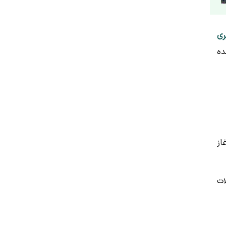
ری
ده
از
ات