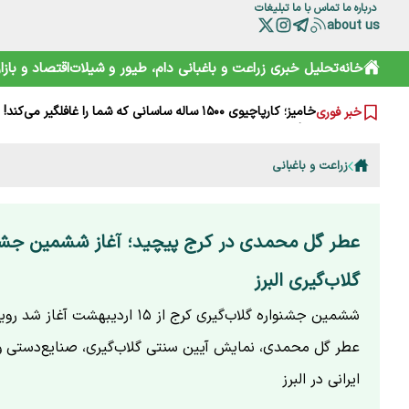
درباره ما
تماس با ما
تبلیغات
about us
چرا مصرف نان سبوس‌دار مفیدتر است؟
خانه
تحلیل خبری
زراعت و باغبانی
دام، طیور و شیلات
اقتصاد و بازار
گرانی‌های فعلی نتیجه جنگ است یا بی‌تدبیری؟ پاسخ صریح ل
خامیز؛ کارپاچیوی ۱۵۰۰ ساله ساسانی که شما را غافلگیر می‌کند!
خبر فوری
رمزگشایی از سند آکتائو؛ سهم ایران از دریای خزر چقدر است؟
سقوط آزاد گردشگری ایران؛ قربانی رانت دولتی و تحریم
هشدارها را جدی نمی‌گیریم؛ تکرار مرگ در جاده و کوه
زراعت و باغبانی
خرید آسان «ناس» در سوپرمارکت‌ها؛ دامی دلربا برای کودکان
ترامپ از کدام مذاکره می‌گوید؟ روایت مبهم از پشت‌پرده خلیج
شارژ کالابرگ الکترونیکی مرداد آغاز شد
هوشمند سازی صنعت دام و طیور راه توسعه و پیشرفت
عطر گل محمدی در کرج پیچید؛ آغاز ششمین جشن
گلاب‌گیری البرز
ششمین جشنواره گلاب‌گیری کرج از ۱۵ اردیبهش
عطر گل محمدی، نمایش آیین سنتی گلاب‌گیری، صنایع‌دستی و
ایرانی در البرز