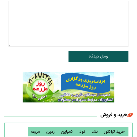
ارسال دیدگاه
خرید و فروش
خرید تراکتور
نشا
کود
کمباین
زمین
مزرعه