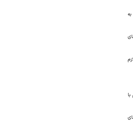
به
ای
زم
اری مستقیم با
ای