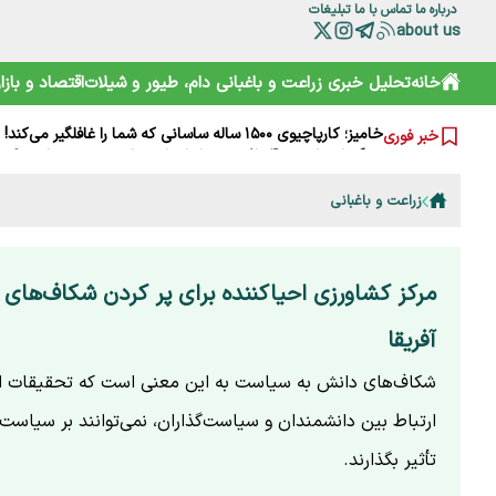
درباره ما
تماس با ما
تبلیغات
about us
چرا مصرف نان سبوس‌دار مفیدتر است؟
خانه
تحلیل خبری
زراعت و باغبانی
دام، طیور و شیلات
اقتصاد و بازار
گرانی‌های فعلی نتیجه جنگ است یا بی‌تدبیری؟ پاسخ صریح ل
خامیز؛ کارپاچیوی ۱۵۰۰ ساله ساسانی که شما را غافلگیر می‌کند!
خبر فوری
رمزگشایی از سند آکتائو؛ سهم ایران از دریای خزر چقدر است؟
سقوط آزاد گردشگری ایران؛ قربانی رانت دولتی و تحریم
هشدارها را جدی نمی‌گیریم؛ تکرار مرگ در جاده و کوه
زراعت و باغبانی
خرید آسان «ناس» در سوپرمارکت‌ها؛ دامی دلربا برای کودکان
ترامپ از کدام مذاکره می‌گوید؟ روایت مبهم از پشت‌پرده خلیج
شارژ کالابرگ الکترونیکی مرداد آغاز شد
هوشمند سازی صنعت دام و طیور راه توسعه و پیشرفت
مرکز کشاورزی احیاکننده برای پر کردن شکاف‌های
آفریقا
شکاف‌های دانش به سیاست به این معنی است که تحقیقات ا
ارتباط بین دانشمندان و سیاست‌گذاران، نمی‌توانند بر سیاست
تأثیر بگذارند.