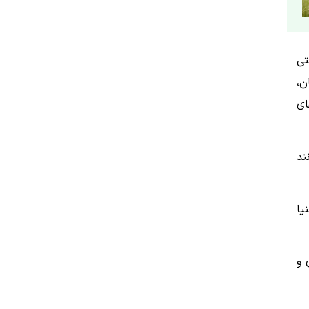
کتی
ن،
ای
ند
یا
 و