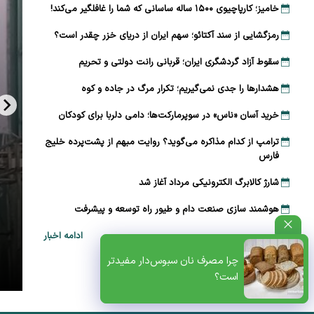
خامیز؛ کارپاچیوی ۱۵۰۰ ساله ساسانی که شما را غافلگیر می‌کند!
رمزگشایی از سند آکتائو؛ سهم ایران از دریای خزر چقدر است؟
سقوط آزاد گردشگری ایران؛ قربانی رانت دولتی و تحریم
هشدارها را جدی نمی‌گیریم؛ تکرار مرگ در جاده و کوه
خرید آسان «ناس» در سوپرمارکت‌ها؛ دامی دلربا برای کودکان
ترامپ از کدام مذاکره می‌گوید؟ روایت مبهم از پشت‌پرده خلیج
فارس
شارژ کالابرگ الکترونیکی مرداد آغاز شد
هوشمند سازی صنعت دام و طیور راه توسعه و پیشرفت
ادامه اخبار
ظتی+پادکست
چرا مصرف نان سبوس‌دار مفیدتر
است؟