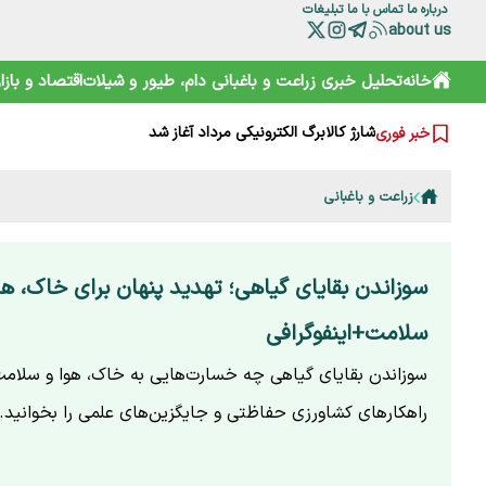
خامیز؛ کارپاچیوی ۱۵۰۰ ساله ساسانی که شما را غافلگیر می‌کند!
درباره ما
تماس با ما
تبلیغات
رمزگشایی از سند آکتائو؛ سهم ایران از دریای خزر چقدر است؟
about us
سقوط آزاد گردشگری ایران؛ قربانی رانت دولتی و تحریم
هشدارها را جدی نمی‌گیریم؛ تکرار مرگ در جاده و کوه
خانه
تحلیل خبری
زراعت و باغبانی
دام، طیور و شیلات
اقتصاد و بازار
خرید آسان «ناس» در سوپرمارکت‌ها؛ دامی دلربا برای کودکان
ترامپ از کدام مذاکره می‌گوید؟ روایت مبهم از پشت‌پرده خلیج
شارژ کالابرگ الکترونیکی مرداد آغاز شد
خبر فوری
هوشمند سازی صنعت دام و طیور راه توسعه و پیشرفت
زراعت و باغبانی
سوزاندن بقایای گیاهی؛ تهدید پنهان برای خاک، هو
سلامت+اینفوگرافی
سوزاندن بقایای گیاهی چه خسارت‌هایی به خاک، هوا و سلامت 
راهکارهای کشاورزی حفاظتی و جایگزین‌های علمی را بخوانید.