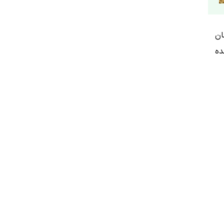
ان
ده