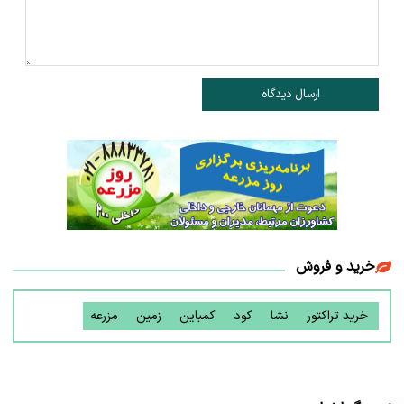
ارسال دیدگاه
خرید و فروش
خرید تراکتور
نشا
کود
کمباین
زمین
مزرعه