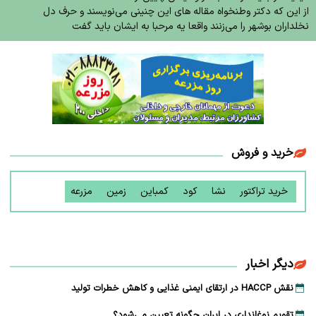
از این که دکتر وطنخواه مقاله های این چنینی می‌نویسند و حرف دل
نخلداران بوشهر را می‌زنند واقعا یه مرحبا به ایشان باید گفت
خرید و فروش
خرید تراکتور
نشا
کود
کمباین
زمین
مزرعه
دیگر اخبار
نقش HACCP در ارتقای ایمنی غذایی و کاهش خطرات تولید
تقویم نوغانداری در ایران چگونه تعیین می‌شود؟