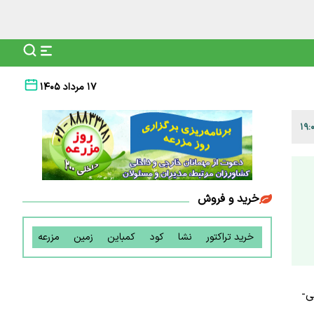
۱۷ مرداد ۱۴۰۵
خرید و فروش
خرید تراکتور
نشا
کود
کمباین
زمین
مزرعه
ی-