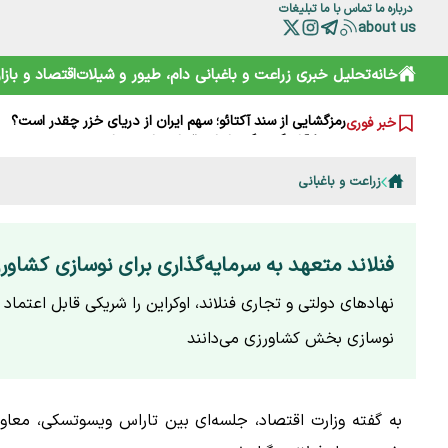
درباره ما
تماس با ما
تبلیغات
about us
چرا مصرف نان سبوس‌دار مفیدتر است؟
گرانی‌های فعلی نتیجه جنگ است یا بی‌تدبیری؟ پاسخ صریح ل
خانه
تحلیل خبری
زراعت و باغبانی
دام، طیور و شیلات
اقتصاد و بازار
خامیز؛ کارپاچیوی ۱۵۰۰ ساله ساسانی که شما را غافلگیر می‌کند!
رمزگشایی از سند آکتائو؛ سهم ایران از دریای خزر چقدر است؟
خبر فوری
سقوط آزاد گردشگری ایران؛ قربانی رانت دولتی و تحریم
هشدارها را جدی نمی‌گیریم؛ تکرار مرگ در جاده و کوه
خرید آسان «ناس» در سوپرمارکت‌ها؛ دامی دلربا برای کودکان
زراعت و باغبانی
ترامپ از کدام مذاکره می‌گوید؟ روایت مبهم از پشت‌پرده خلیج
شارژ کالابرگ الکترونیکی مرداد آغاز شد
هوشمند سازی صنعت دام و طیور راه توسعه و پیشرفت
فنلاند متعهد به سرمایه‌گذاری برای نوسازی کشاور
نهادهای دولتی و تجاری فنلاند، اوکراین را شریکی قابل اعتماد ب
نوسازی بخش کشاورزی می‌دانند
به گفته وزارت اقتصاد، جلسه‌ای بین تاراس ویسوتسکی، معاو