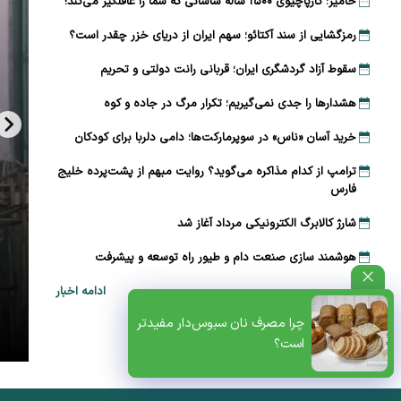
خامیز؛ کارپاچیوی ۱۵۰۰ ساله ساسانی که شما را غافلگیر می‌کند!
رمزگشایی از سند آکتائو؛ سهم ایران از دریای خزر چقدر است؟
سقوط آزاد گردشگری ایران؛ قربانی رانت دولتی و تحریم
هشدارها را جدی نمی‌گیریم؛ تکرار مرگ در جاده و کوه
خرید آسان «ناس» در سوپرمارکت‌ها؛ دامی دلربا برای کودکان
ترامپ از کدام مذاکره می‌گوید؟ روایت مبهم از پشت‌پرده خلیج
فارس
شارژ کالابرگ الکترونیکی مرداد آغاز شد
هوشمند سازی صنعت دام و طیور راه توسعه و پیشرفت
ادامه اخبار
ظتی+پادکست
چرا مصرف نان سبوس‌دار مفیدتر
است؟