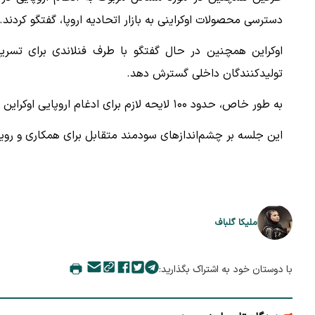
دسترسی محصولات اوکراینی به بازار اتحادیه اروپا، گفتگو کردند.
اوکراین همچنین در حال گفتگو با طرف فنلاندی برای تسریع
تولیدکنندگان داخلی گسترش دهد.
به طور خاص، حدود ۱۰۰ لایحه لازم برای ادغام اروپایی اوکراین در مجلس شورای ملی ثبت شده و در انتظار بررسی هستند.
این جلسه بر چشم‌اندازهای سودمند متقابل برای همکاری و رویک
ملیکا گلباف
با دوستان خود به اشتراک بگذارید: