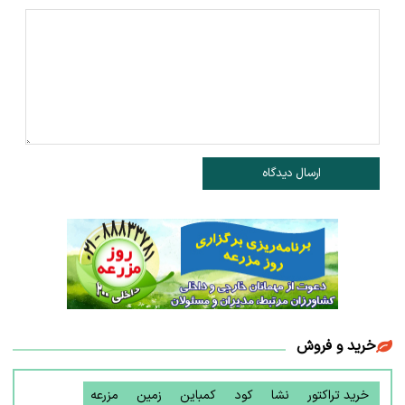
ارسال دیدگاه
خرید و فروش
خرید تراکتور
نشا
کود
کمباین
زمین
مزرعه