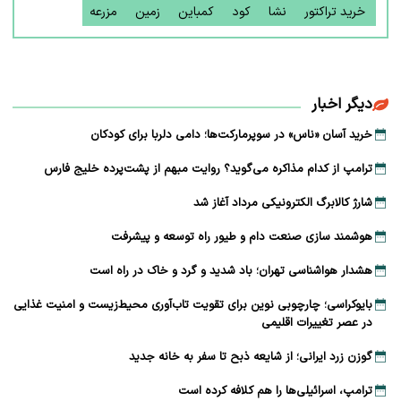
خرید تراکتور
نشا
کود
کمباین
زمین
مزرعه
دیگر اخبار
خرید آسان «ناس» در سوپرمارکت‌ها؛ دامی دلربا برای کودکان
ترامپ از کدام مذاکره می‌گوید؟ روایت مبهم از پشت‌پرده خلیج فارس
شارژ کالابرگ الکترونیکی مرداد آغاز شد
هوشمند سازی صنعت دام و طیور راه توسعه و پیشرفت
هشدار هواشناسی تهران؛ باد شدید و گرد و خاک در راه است
بایوکراسی؛ چارچوبی نوین برای تقویت تاب‌آوری محیط‌زیست و امنیت غذایی
در عصر تغییرات اقلیمی
گوزن زرد ایرانی؛ از شایعه ذبح تا سفر به خانه جدید
ترامپ، اسرائیلی‌ها را هم کلافه کرده است