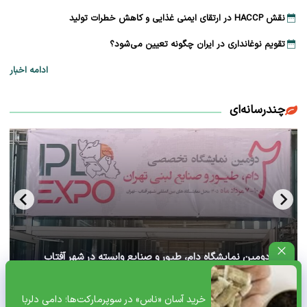
نقش HACCP در ارتقای ایمنی غذایی و کاهش خطرات تولید
تقویم نوغانداری در ایران چگونه تعیین می‌شود؟
ادامه اخبار
چندرسانه‌ای
آغاز دومین نمایشگاه دام، طیور و صنایع وابسته در شهر آفتاب
تهران+ ویدئو
خرید آسان «ناس» در سوپرمارکت‌ها؛ دامی دلربا