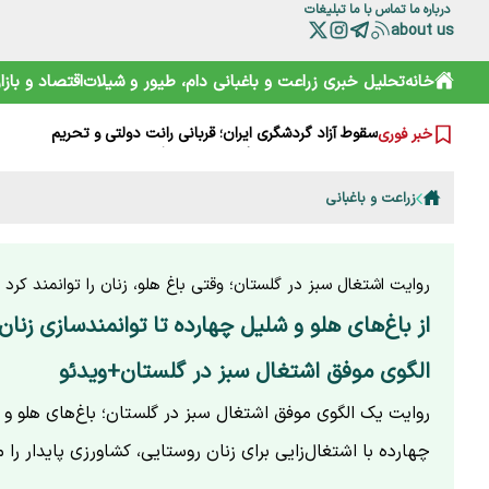
درباره ما
تماس با ما
تبلیغات
آقای وزیر! اگر به کشاورزان کمک نمی‌کنید، حداقل علیه آنان ت
about us
چرا مصرف نان سبوس‌دار مفیدتر است؟
گرانی‌های فعلی نتیجه جنگ است یا بی‌تدبیری؟ پاسخ صریح ل
خانه
تحلیل خبری
زراعت و باغبانی
دام، طیور و شیلات
اقتصاد و بازار
خامیز؛ کارپاچیوی ۱۵۰۰ ساله ساسانی که شما را غافلگیر می‌کند!
رمزگشایی از سند آکتائو؛ سهم ایران از دریای خزر چقدر است؟
سقوط آزاد گردشگری ایران؛ قربانی رانت دولتی و تحریم
خبر فوری
هشدارها را جدی نمی‌گیریم؛ تکرار مرگ در جاده و کوه
خرید آسان «ناس» در سوپرمارکت‌ها؛ دامی دلربا برای کودکان
ترامپ از کدام مذاکره می‌گوید؟ روایت مبهم از پشت‌پرده خلیج
زراعت و باغبانی
شارژ کالابرگ الکترونیکی مرداد آغاز شد
روایت اشتغال سبز در گلستان؛ وقتی باغ هلو، زنان را توانمند کرد
از باغ‌های هلو و شلیل چهارده تا توانمندسازی زنان
الگوی موفق اشتغال سبز در گلستان+ویدئو
روایت یک الگوی موفق اشتغال سبز در گلستان؛ باغ‌های هلو و
چهارده با اشتغال‌زایی برای زنان روستایی، کشاورزی پایدار را مع