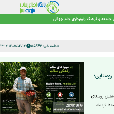
صمیم نگیرید+ویدئو
اهوتی
جامعه و فرهنگ
زنبورداری
جام جهانی
شناسه خبر: 55943
 فارس
۱۴۰۵/۰۴/۱۴ ۰۹:۴۴:۱۲
 روستایی؛
 شلیل روستای
نا کرده‌اند.