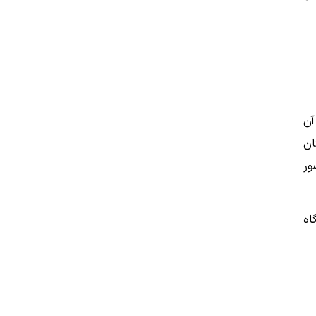
آن
ان
ور
اه