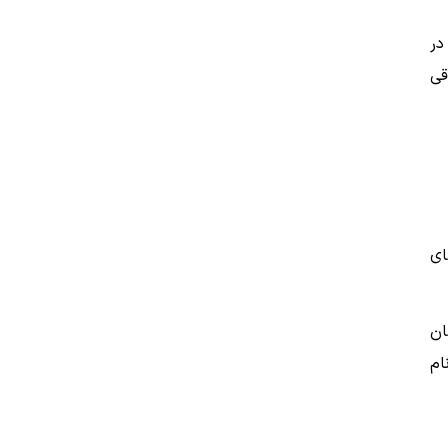
 زنان در
قی
ای
ان
ام