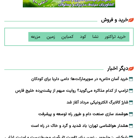
خرید و فروش
خرید تراکتور
نشا
کود
کمباین
زمین
مزرعه
دیگر اخبار
خرید آسان «ناس» در سوپرمارکت‌ها؛ دامی دلربا برای کودکان
ترامپ از کدام مذاکره می‌گوید؟ روایت مبهم از پشت‌پرده خلیج فارس
شارژ کالابرگ الکترونیکی مرداد آغاز شد
هوشمند سازی صنعت دام و طیور راه توسعه و پیشرفت
هشدار هواشناسی تهران؛ باد شدید و گرد و خاک در راه است
بایوکراسی؛ چارچوبی نوین برای تقویت تاب‌آوری محیط‌زیست و امنیت غذایی