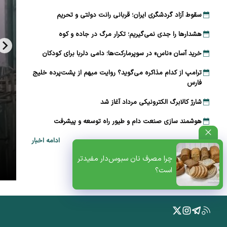
سقوط آزاد گردشگری ایران؛ قربانی رانت دولتی و تحریم
هشدارها را جدی نمی‌گیریم؛ تکرار مرگ در جاده و کوه
خرید آسان «ناس» در سوپرمارکت‌ها؛ دامی دلربا برای کودکان
ترامپ از کدام مذاکره می‌گوید؟ روایت مبهم از پشت‌پرده خلیج
فارس
شارژ کالابرگ الکترونیکی مرداد آغاز شد
هوشمند سازی صنعت دام و طیور راه توسعه و پیشرفت
ادامه اخبار
ظتی+پادکست
چرا مصرف نان سبوس‌دار مفیدتر
است؟