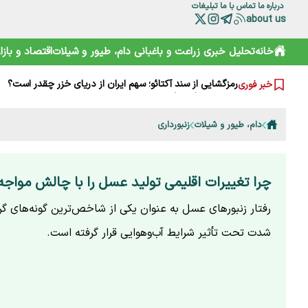
درباره ما
تماس با ما
تبلیغات
about us
چرا مصرف نان سبوس‌دار مفیدتر است؟
خانه
تحلیل خبری
زراعت و باغبانی
دام، طیور و شیلات
اقتصاد و بازار
گرانی‌های فعلی نتیجه جنگ است یا بی‌تدبیری؟ پاسخ صریح ل
خامیز؛ کارپاچیوی ۱۵۰۰ ساله ساسانی که شما را غافلگیر می‌کند!
رمزگشایی از سند آکتائو؛ سهم ایران از دریای خزر چقدر است؟
خبر فوری
سقوط آزاد گردشگری ایران؛ قربانی رانت دولتی و تحریم
هشدارها را جدی نمی‌گیریم؛ تکرار مرگ در جاده و کوه
خرید آسان «ناس» در سوپرمارکت‌ها؛ دامی دلربا برای کودکان
دام، طیور و شیلات
زنبورداری
ترامپ از کدام مذاکره می‌گوید؟ روایت مبهم از پشت‌پرده خلیج
شارژ کالابرگ الکترونیکی مرداد آغاز شد
هوشمند سازی صنعت دام و طیور راه توسعه و پیشرفت
چرا تغییرات اقلیمی تولید عسل را با چالش مواج
رفتار زنبورهای عسل به عنوان یکی از شاخص‌ترین گونه‌های گرد
شدت تحت تأثیر شرایط آب‌وهوایی قرار گرفته است.