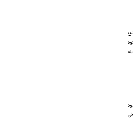
شح
وه
له
ود
طی