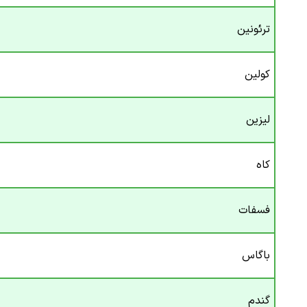
ترئونین
کولین
لیزین
کاه
فسفات
باگاس
گندم